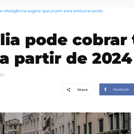
inteligência sugere que jovem está emburrecendo
o tempo para hoje em SP: chuva e ventania
lia pode cobrar
 a partir de 2024
023
Facebook
Share