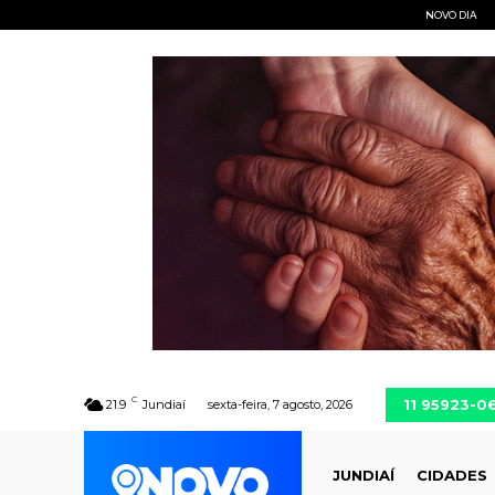
NOVO DIA
C
11 95923-0
21.9
Jundiaí
sexta-feira, 7 agosto, 2026
JUNDIAÍ
CIDADES