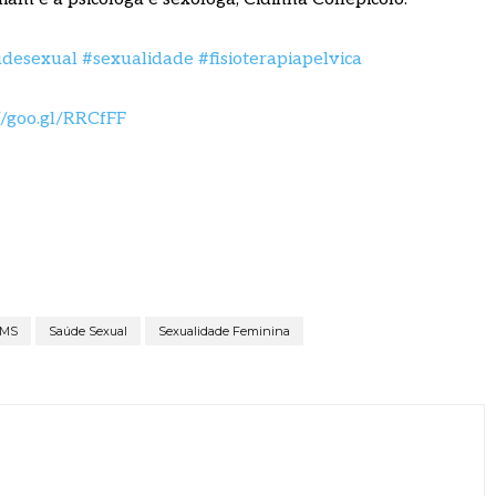
udesexual
#sexualidade
#fisioterapiapelvica
//goo.gl/RRCfFF
MS
Saúde Sexual
Sexualidade Feminina