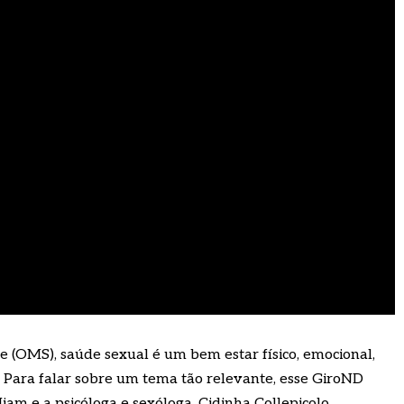
(OMS), saúde sexual é um bem estar físico, emocional,
. Para falar sobre um tema tão relevante, esse GiroND
iam e a psicóloga e sexóloga, Cidinha Collepicolo.