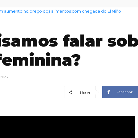
 aumento no preço dos alimentos com chegada do El Niño
isamos falar so
feminina?
 2023
Facebook
Share