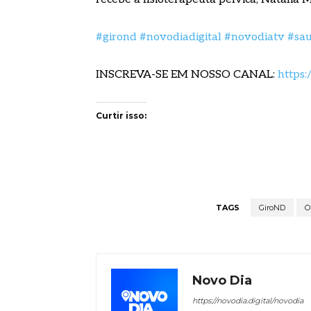
#girond
#novodiadigital
#novodiatv
#sa
INSCREVA-SE EM NOSSO CANAL:
https:
Curtir isso:
TAGS
GiroND
O
Novo Dia
https://novodia.digital/novodia