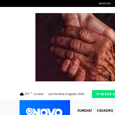
NOVO DIA
C
11 95923-
27.7
Jundiaí
quinta-feira, 6 agosto, 2026
JUNDIAÍ
CIDADES