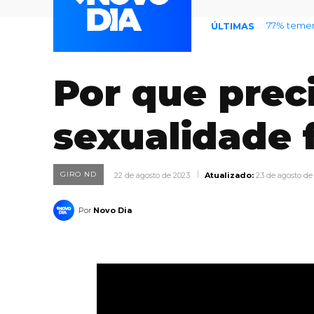
77% temem
ÚLTIMAS
Por que prec
sexualidade 
GIRO ND
22 de agosto de 2023
Atualizado:
23 de agosto de
Por
Novo Dia