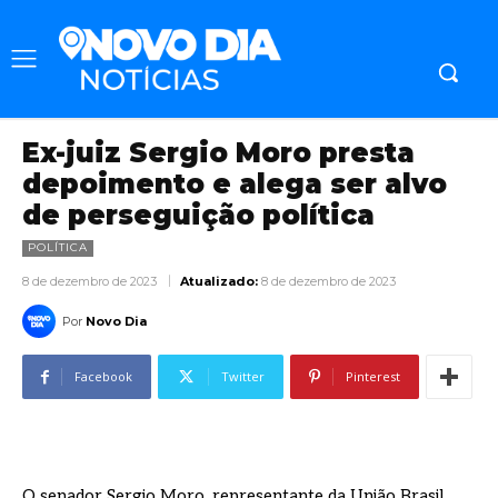
Ex-juiz Sergio Moro presta
depoimento e alega ser alvo
de perseguição política
POLÍTICA
8 de dezembro de 2023
Atualizado:
8 de dezembro de 2023
Por
Novo Dia
Facebook
Twitter
Pinterest
O senador Sergio Moro, representante da União Brasil,