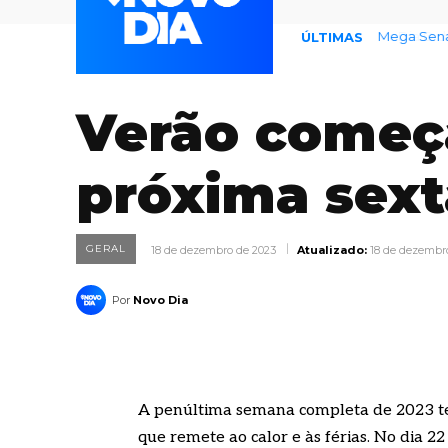
Dia D de M
ÚLTIMAS
Verão começa
próxima sext
GERAL
18 de dezembro de 2023
Atualizado:
18 de dezembr
Por
Novo Dia
A penúltima semana completa de 2023 t
que remete ao calor e às férias. No dia 