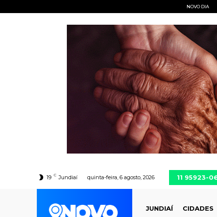
NOVO DIA
C
11 95923-0
19
Jundiaí
quinta-feira, 6 agosto, 2026
JUNDIAÍ
CIDADES