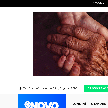
NOVO DIA
C
11 95923-0
19
Jundiaí
quinta-feira, 6 agosto, 2026
JUNDIAÍ
CIDADES