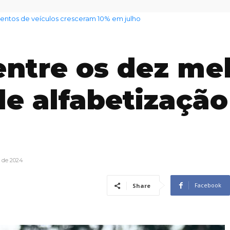
il alerta para mudança de tempo em todo o estado
 entre os dez me
de alfabetização
o de 2024
Facebook
Share