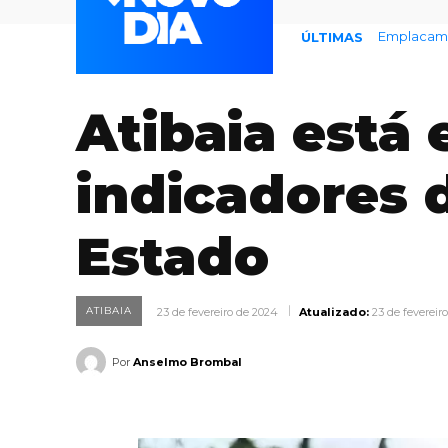
Defesa Civ
ÚLTIMAS
Atibaia está
indicadores 
Estado
ATIBAIA
23 de fevereiro de 2024
Atualizado:
23 de fevereir
Por
Anselmo Brombal