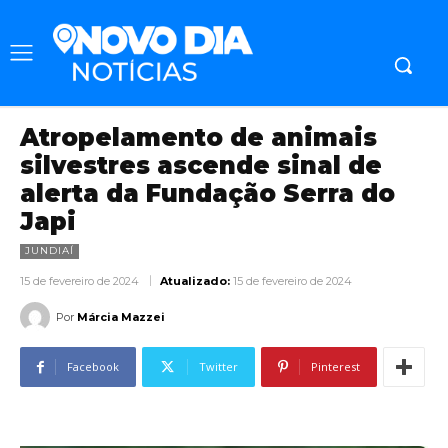
Atropelamento de animais
silvestres ascende sinal de
alerta da Fundação Serra do
Japi
JUNDIAÍ
15 de fevereiro de 2024
Atualizado:
15 de fevereiro de 2024
Por
Márcia Mazzei
Facebook
Twitter
Pinterest