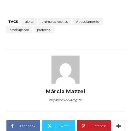
TAGS
alerta
animaissilvestres
Atropelamento
preocupacao
protecao
Márcia Mazzei
https://novodia.digital
Facebook
Twitter
Pinterest