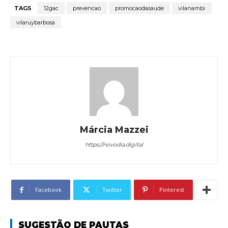
TAGS
12gac
prevencao
promocaodasaude
vilanambi
vilaruybarbosa
Márcia Mazzei
https://novodia.digital
Facebook
Twitter
Pinterest
SUGESTÃO DE PAUTAS