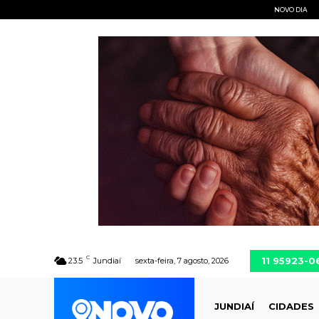
NOVO DIA
C
11 95923-0
23.5
Jundiaí
sexta-feira, 7 agosto, 2026
JUNDIAÍ
CIDADES