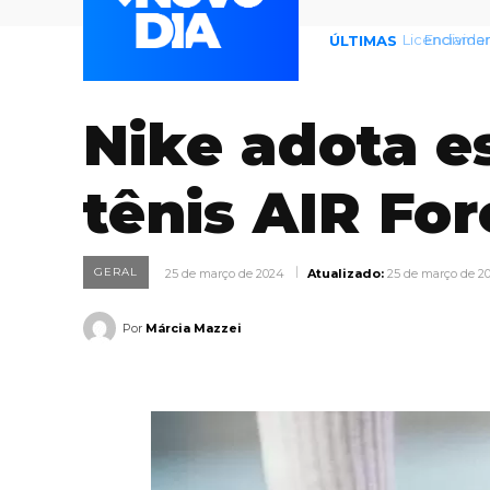
Endividame
ÚLTIMAS
Nike adota es
tênis AIR For
GERAL
25 de março de 2024
Atualizado:
25 de março de 2
Por
Márcia Mazzei