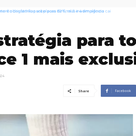
nto das famílias sobe para 82%, mas inadimplência cai
tratégia para t
ce 1 mais exclus
024
Facebook
Share