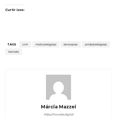
Curtir isso:
TAGS
cnh
motivoreligioso
renovacao
simboloreligioso
transito
Márcia Mazzei
https://novodia.digital