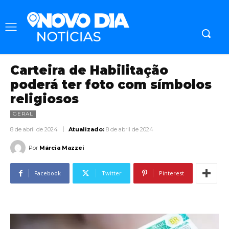
Carteira de Habilitação
poderá ter foto com símbolos
religiosos
GERAL
8 de abril de 2024
Atualizado:
8 de abril de 2024
Por
Márcia Mazzei
Facebook
Twitter
Pinterest