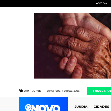
NOVO DIA
C
11 95923-0
20.9
Jundiaí
sexta-feira, 7 agosto, 2026
JUNDIAÍ
CIDADES