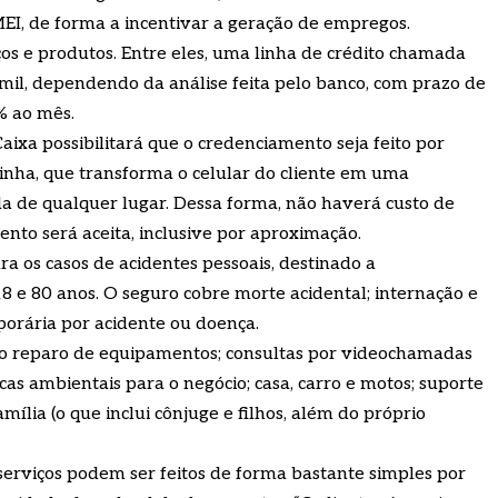
 MEI, de forma a incentivar a geração de empregos.
iços e produtos. Entre eles, uma linha de crédito chamada
 mil, dependendo da análise feita pelo banco, com prazo de
% ao mês.
 Caixa possibilitará que o credenciamento seja feito por
ha, que transforma o celular do cliente em uma
a de qualquer lugar. Dessa forma, não haverá custo de
nto será aceita, inclusive por aproximação.
a os casos de acidentes pessoais, destinado a
e 80 anos. O seguro cobre morte acidental; internação e
porária por acidente ou doença.
 ao reparo de equipamentos; consultas por videochamadas
as ambientais para o negócio; casa, carro e motos; suporte
amília (o que inclui cônjuge e filhos, além do próprio
 serviços podem ser feitos de forma bastante simples por