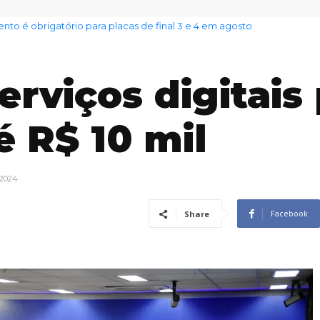
nto das famílias sobe para 82%, mas inadimplência cai
erviços digitais
é R$ 10 mil
 2024
Facebook
Share