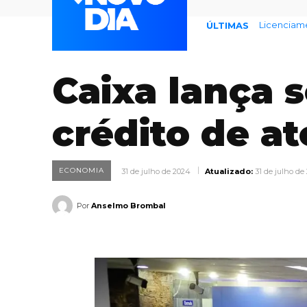
Endividame
ÚLTIMAS
Caixa lança s
crédito de at
ECONOMIA
31 de julho de 2024
Atualizado:
31 de julho de
Por
Anselmo Brombal