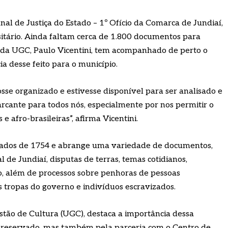
al de Justiça do Estado – 1º Ofício da Comarca de Jundiaí,
itário. Ainda faltam cerca de 1.800 documentos para
s da UGC, Paulo Vicentini, tem acompanhado de perto o
a desse feito para o município.
sse organizado e estivesse disponível para ser analisado e
cante para todos nós, especialmente por nos permitir o
 e afro-brasileiras”, afirma Vicentini.
datados de 1754 e abrange uma variedade de documentos,
 de Jundiaí, disputas de terras, temas cotidianos,
o, além de processos sobre penhoras de pessoas
s tropas do governo e indivíduos escravizados.
stão de Cultura (UGC), destaca a importância dessa
o preservado, mas também pela parceria com o Centro de