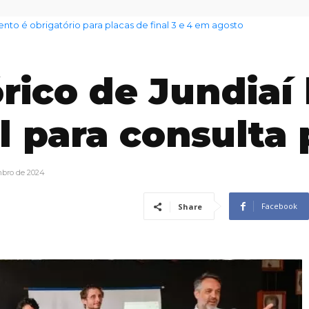
nto das famílias sobe para 82%, mas inadimplência cai
rico de Jundiaí
l para consulta 
mbro de 2024
Facebook
Share