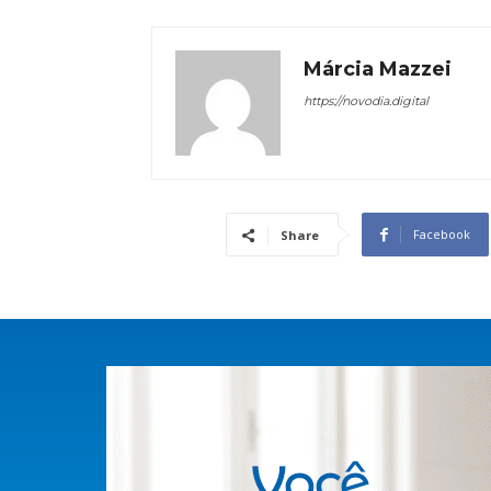
Márcia Mazzei
https://novodia.digital
Facebook
Share