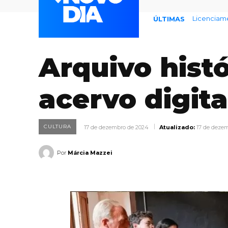
Endividame
ÚLTIMAS
Arquivo histó
acervo digita
CULTURA
17 de dezembro de 2024
Atualizado:
17 de deze
Por
Márcia Mazzei