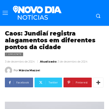
Caos: Jundiaí registra
alagamentos em diferentes
pontos da cidade
! URGENTE
3 de dezembro de 2024
Atualizado:
3 de dezembro de 2024
Por
Márcia Mazzei
Facebook
Twitter
Pinterest