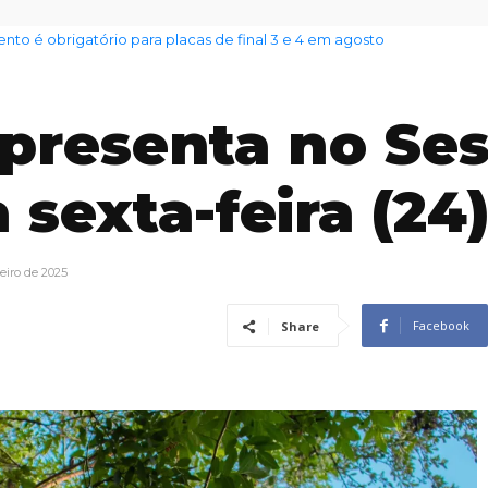
nto das famílias sobe para 82%, mas inadimplência cai
presenta no Se
 sexta-feira (24
eiro de 2025
Facebook
Share