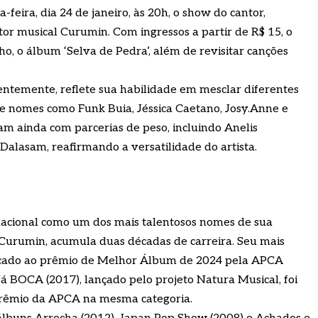
-feira, dia 24 de janeiro, às 20h, o show do cantor,
tor musical Curumin. Com ingressos a partir de R$ 15, o
ho, o álbum ‘Selva de Pedra’, além de revisitar canções
ntemente, reflete sua habilidade em mesclar diferentes
 de nomes como Funk Buia, Jéssica Caetano, Josy.Anne e
am ainda com parcerias de peso, incluindo Anelis
Dalasam, reafirmando a versatilidade do artista.
rnacional como um dos mais talentosos nomes de sua
Curumin, acumula duas décadas de carreira. Seu mais
ndicado ao prêmio de Melhor Álbum de 2024 pela APCA
 Já BOCA (2017), lançado pelo projeto Natura Musical, foi
prêmio da APCA na mesma categoria.