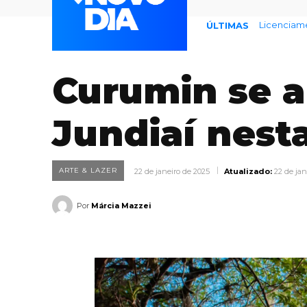
Endividame
ÚLTIMAS
Curumin se a
Jundiaí nesta
ARTE & LAZER
22 de janeiro de 2025
Atualizado:
22 de jan
Por
Márcia Mazzei