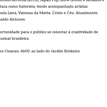
 álbuns Arrocha (2012), Japan Pop Show (2008) e Achados e
taca como baterista, tendo acompanhado artistas
aula Lima, Vanessa da Matta, Criolo e Céu. Atualmente,
naldo Antunes.
rtunidade para o público se conectar à criatividade de
sical brasileira.
ico Ozanan, 6600, ao lado do Jardim Botânico.