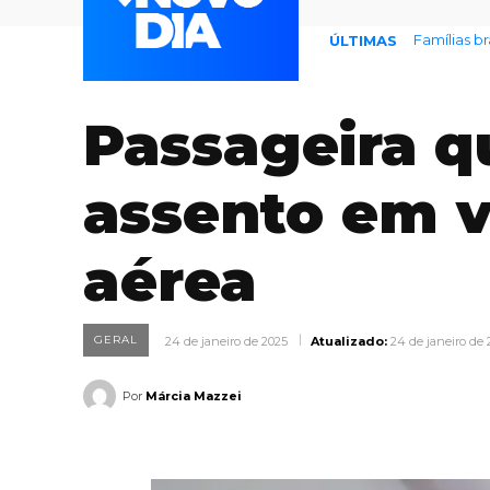
Famílias bra
Prefeitur
ÚLTIMAS
Passageira q
assento em 
aérea
GERAL
24 de janeiro de 2025
Atualizado:
24 de janeiro de 
Por
Márcia Mazzei