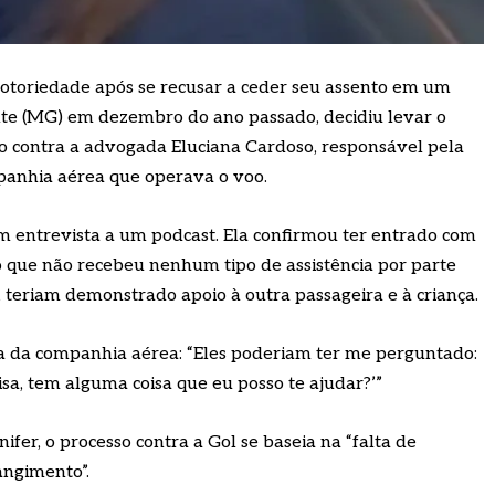
notoriedade após se recusar a ceder seu assento em um
onte (MG) em dezembro do ano passado, decidiu levar o
so contra a advogada Eluciana Cardoso, responsável pela
mpanhia aérea que operava o voo.
m entrevista a um podcast. Ela confirmou ter entrado com
o que não recebeu nenhum tipo de assistência por parte
, teriam demonstrado apoio à outra passageira e à criança.
ra da companhia aérea: “Eles poderiam ter me perguntado:
sa, tem alguma coisa que eu posso te ajudar?’”
fer, o processo contra a Gol se baseia na “falta de
angimento”.