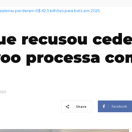
sileiras perderam R$ 62,5 bilhões para bets em 2025
a alerta sobre venda irregular de lotes em Jundiaí
ue recusou cede
voo processa c
2025
Facebook
Share