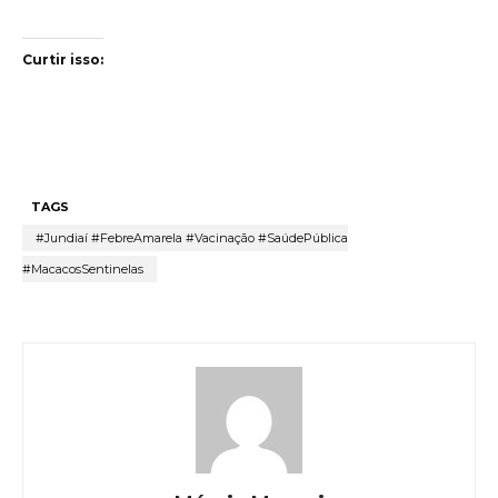
Curtir isso:
TAGS
#Jundiaí #FebreAmarela #Vacinação #SaúdePública
#MacacosSentinelas