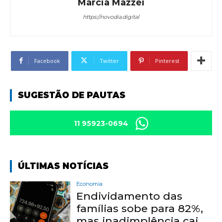
Márcia Mazzei
https://novodia.digital
Facebook
Twitter
Pinterest
SUGESTÃO DE PAUTAS
11 95923-0694
ÚLTIMAS NOTÍCIAS
Economia
Endividamento das
famílias sobe para 82%,
mas inadimplência cai