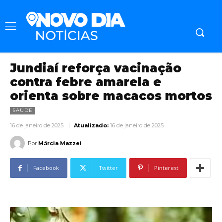
Jundiaí reforça vacinação
contra febre amarela e
orienta sobre macacos mortos
SAÚDE
16 de janeiro de 2025
Atualizado:
16 de janeiro de 2025
Por
Márcia Mazzei
Facebook
Twitter
Pinterest