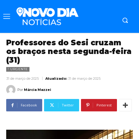
Professores do Sesi cruzam
os braços nesta segunda-feira
(31)
! URGENTE
31 de março de 2025
Atualizado:
31 de março de 2025
Por
Márcia Mazzei
Facebook
Twitter
Pinterest