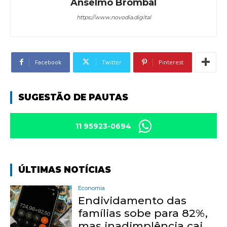
Anselmo Brombal
https://www.novodia.digital
Facebook
Twitter
Pinterest
SUGESTÃO DE PAUTAS
11 95923-0694
ÚLTIMAS NOTÍCIAS
Economia
Endividamento das
famílias sobe para 82%,
mas inadimplência cai