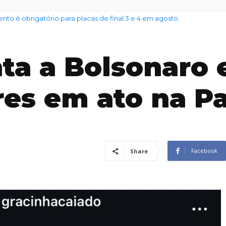
 é obrigatório para placas de final 3 e 4 em agosto
nto das famílias sobe para 82%, mas inadimplência cai
nta a Bolsonaro 
es em ato na Pa
Facebook
Share