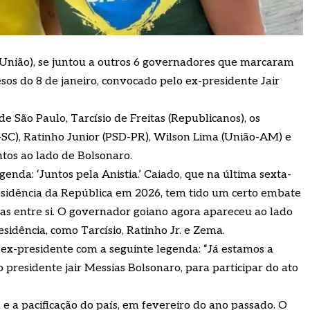
União), se juntou a outros 6 governadores que marcaram
esos do 8 de janeiro, convocado pelo ex-presidente Jair
 São Paulo, Tarcísio de Freitas (Republicanos), os
-SC), Ratinho Junior (PSD-PR), Wilson Lima (União-AM) e
os ao lado de Bolsonaro.
genda: ‘Juntos pela Anistia.’ Caiado, que na última sexta-
residência da República em 2026, tem tido um certo embate
s entre si. O governador goiano agora apareceu ao lado
esidência, como Tarcísio, Ratinho Jr. e Zema.
ex-presidente com a seguinte legenda: “Já estamos a
 presidente jair Messias Bolsonaro, para participar do ato
 e a pacificação do país, em fevereiro do ano passado. O