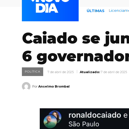
Licenciamento
Endividame
ÚLTIMAS
Caiado se ju
6 governador
POLÍTICA
7 de abril de 2025
Atualizado:
7 de abril de 2025
Por
Anselmo Brombal