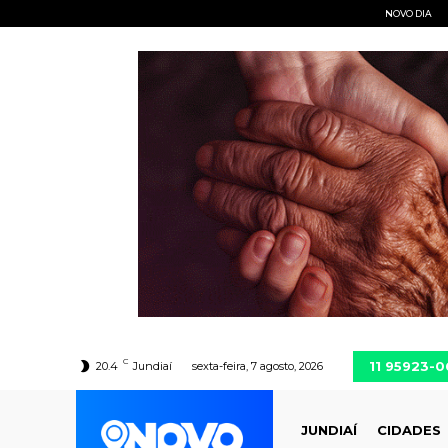
NOVO DIA
C
11 95923-
20.4
Jundiaí
sexta-feira, 7 agosto, 2026
JUNDIAÍ
CIDADES