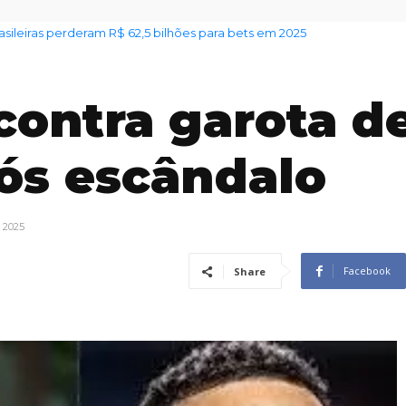
ileiras perderam R$ 62,5 bilhões para bets em 2025
 alerta sobre venda irregular de lotes em Jundiaí
ontra garota d
ós escândalo
e 2025
Facebook
Share