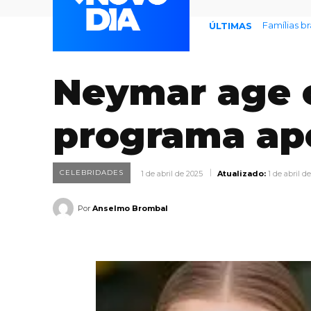
Famílias bras
Prefeitura
ÚLTIMAS
Neymar age c
programa ap
CELEBRIDADES
1 de abril de 2025
Atualizado:
1 de abril d
Por
Anselmo Brombal