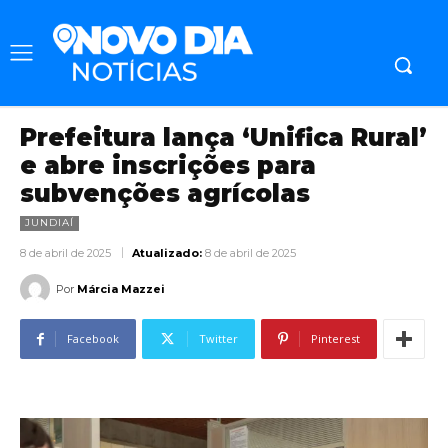
Prefeitura lança ‘Unifica Rural’
e abre inscrições para
subvenções agrícolas
JUNDIAÍ
8 de abril de 2025
Atualizado:
8 de abril de 2025
Por
Márcia Mazzei
Facebook
Twitter
Pinterest