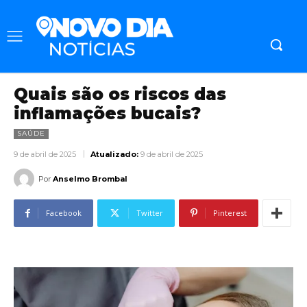
Quais são os riscos das
inflamações bucais?
SAÚDE
9 de abril de 2025
Atualizado:
9 de abril de 2025
Por
Anselmo Brombal
Facebook
Twitter
Pinterest