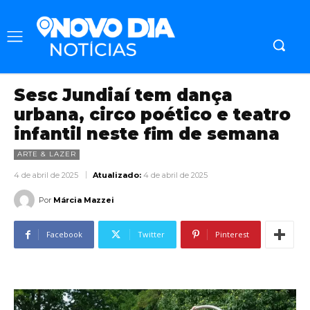
Sesc Jundiaí tem dança
urbana, circo poético e teatro
infantil neste fim de semana
ARTE & LAZER
4 de abril de 2025
Atualizado:
4 de abril de 2025
Por
Márcia Mazzei
Facebook
Twitter
Pinterest