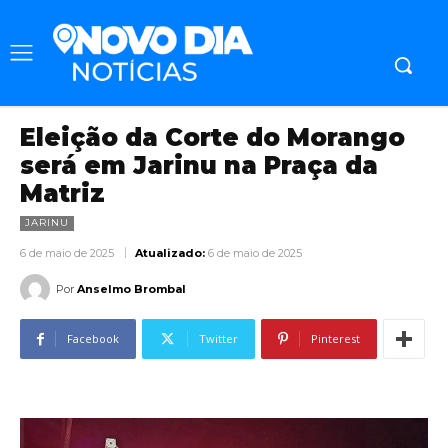
Eleição da Corte do Morango
será em Jarinu na Praça da
Matriz
JARINU
6 de maio de 2025
Atualizado:
6 de maio de 2025
Por
Anselmo Brombal
Facebook
Twitter
Pinterest