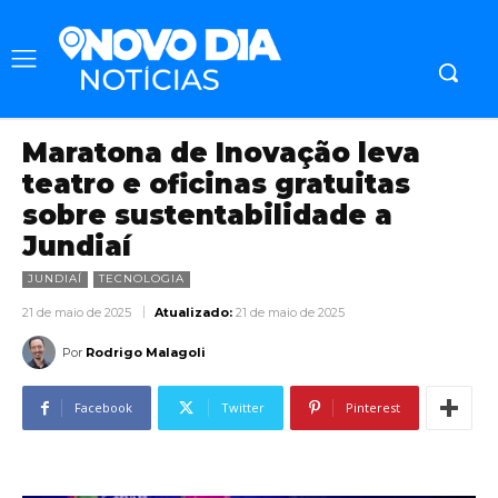
Maratona de Inovação leva
teatro e oficinas gratuitas
sobre sustentabilidade a
Jundiaí
JUNDIAÍ
TECNOLOGIA
21 de maio de 2025
Atualizado:
21 de maio de 2025
Por
Rodrigo Malagoli
Facebook
Twitter
Pinterest