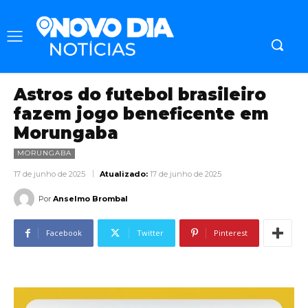
Astros do futebol brasileiro
fazem jogo beneficente em
Morungaba
MORUNGABA
17 de junho de 2025
Atualizado:
17 de junho de 2025
Por
Anselmo Brombal
Facebook
Twitter
Pinterest