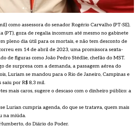
mil) como assessora do senador Rogério Carvalho (PT-SE),
Lula (PT), goza de regalia incomum até mesmo no gabinete
, em pleno dia útil para os mortais, e não tem desconto de
correu em 14 de abril de 2023, uma promissora sexta-
lado de figuras como João Pedro Stédlie, chefão do MST.
 Pego de surpresa com a demanda, a passagem aérea do
ois, Luriam se mandou para o Rio de Janeiro, Campinas e
 saiu por R$ 8,3 mil.
hetes mais caros, sugere o descaso com o dinheiro público: a
 se Lurian cumpria agenda, do que se tratava, quem mais
ou na miúda.
 Humberto, do Diário do Poder.