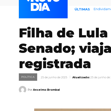
Endividame
ÚLTIMAS
Filha de Lula
Senado; viaja
registrada
POLÍTICA
25 de junho de 2025
Atualizado:
25 de junho de
Por
Anselmo Brombal