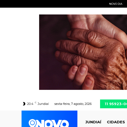
NOVO DIA
C
11 95923-
20.4
Jundiaí
sexta-feira, 7 agosto, 2026
JUNDIAÍ
CIDADES