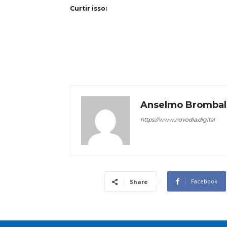
Curtir isso:
Anselmo Brombal
https://www.novodia.digital
Facebook
Share