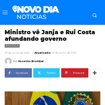
Ministro vê Janja e Rui Costa
afundando governo
POLÍTICA
20 de junho de 2025
Atualizado:
20 de junho de 2025
Por
Anselmo Brombal
Facebook
Twitter
Pinterest