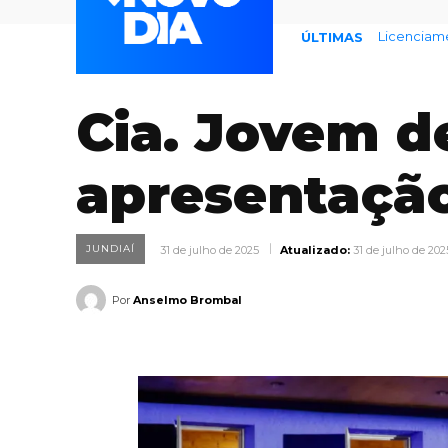
Endividame
ÚLTIMAS
Cia. Jovem d
apresentação
JUNDIAÍ
31 de julho de 2025
Atualizado:
31 de julho de 202
Por
Anselmo Brombal