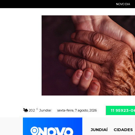
NOVO DIA
C
11 95923-0
20.2
Jundiaí
sexta-feira, 7 agosto, 2026
JUNDIAÍ
CIDADES