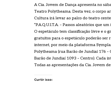
A Cia. Jovem de Dança apresenta no sábad
Teatro Polytheama. Desta vez, o corpo ar
Cultura irá levar ao palco do teatro cen
“P.A.Q.U.I.T.A. – Passos aleatórios que um 
O espetáculo tem classificação livre e o g
gratuitos para o espetáculo poderão ser re
internet, por meio da plataforma Sympla,
Polytheama (rua Barão de Jundiaí 176 – C
Barão de Jundiaí 1093 – Centro). Cada int
Todas as apresentações da Cia. Jovem de
Curtir isso: