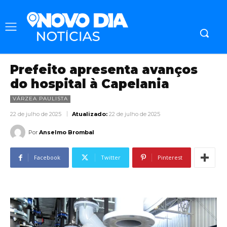
Prefeito apresenta avanços
do hospital à Capelania
VÁRZEA PAULISTA
22 de julho de 2025
Atualizado:
22 de julho de 2025
Por
Anselmo Brombal
Facebook
Twitter
Pinterest