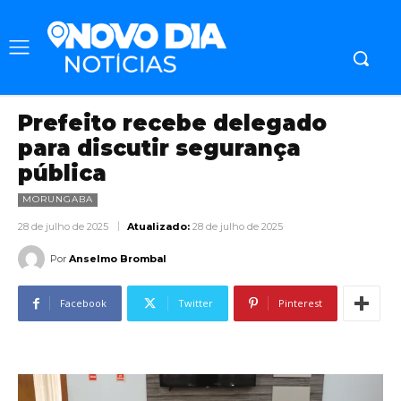
Prefeito recebe delegado
para discutir segurança
pública
MORUNGABA
28 de julho de 2025
Atualizado:
28 de julho de 2025
Por
Anselmo Brombal
Facebook
Twitter
Pinterest