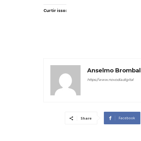
Curtir isso:
Anselmo Brombal
https://www.novodia.digital
Facebook
Share