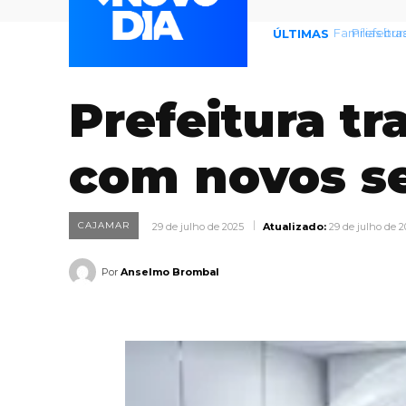
Prefeitura
ÚLTIMAS
Prefeitura t
com novos se
CAJAMAR
29 de julho de 2025
Atualizado:
29 de julho de 
Por
Anselmo Brombal