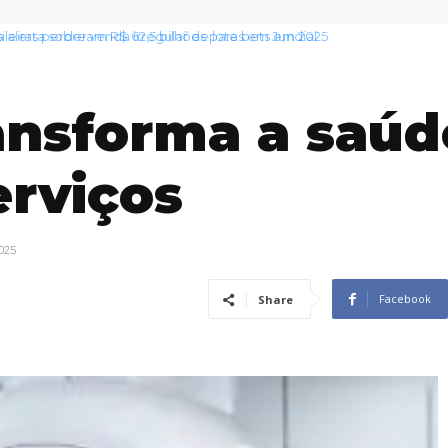
 alerta sobre venda irregular de lotes em Jundiaí
ransforma a saúd
rviços
2025
Facebook
Share