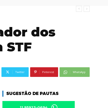
ador dos
m STF
Twitter
Pinterest
WhatsApp
SUGESTÃO DE PAUTAS
11 95923-0694