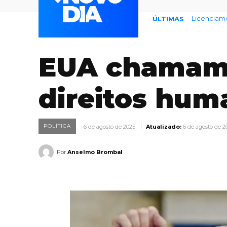
Endividame
ÚLTIMAS
EUA chamam 
direitos hum
POLÍTICA
6 de agosto de 2025
Atualizado:
6 de agosto de 2
Por
Anselmo Brombal