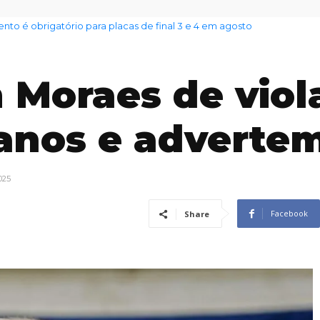
nto das famílias sobe para 82%, mas inadimplência cai
Moraes de viol
anos e adverte
025
Facebook
Share