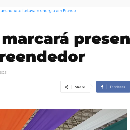
lanchonete furtavam energia em Franco
m aumento no preço dos alimentos com chegada do El Niño
 marcará prese
preendedor
 2025
Facebook
Share