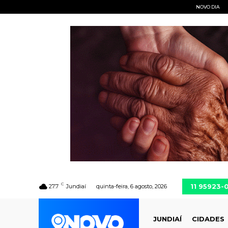
NOVO DIA
C
11 95923-
27.7
Jundiaí
quinta-feira, 6 agosto, 2026
JUNDIAÍ
CIDADES