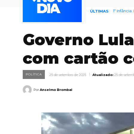
1ª Infância: 
Cadastro d
ÚLTIMAS
Governo Lula
com cartão c
POLÍTICA
25 de setembro de 2025
Atualizado:
25 de setem
Por
Anselmo Brombal