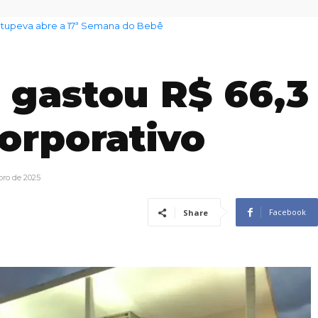
Itupeva abre a 17ª Semana do Bebê
as Rotas Turísticas está aberto para atualização
 gastou R$ 66,3
orporativo
bro de 2025
Facebook
Share