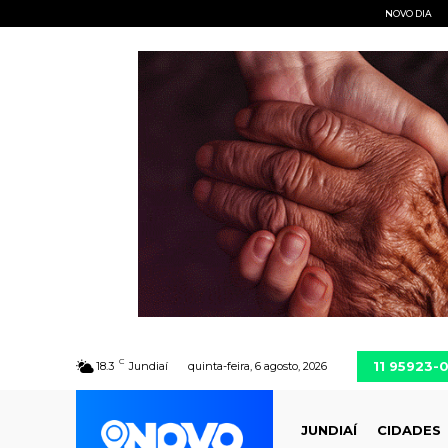
NOVO DIA
C
11 95923-
18.3
Jundiaí
quinta-feira, 6 agosto, 2026
JUNDIAÍ
CIDADES