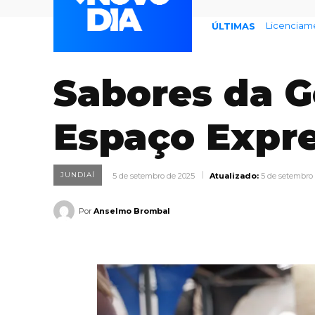
Endividame
ÚLTIMAS
Sabores da G
Espaço Expr
JUNDIAÍ
5 de setembro de 2025
Atualizado:
5 de setembro
Por
Anselmo Brombal