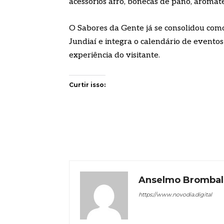
acessórios afro, bonecas de pano, aromat
O Sabores da Gente já se consolidou como
Jundiaí e integra o calendário de evento
experiência do visitante.
Curtir isso:
Anselmo Brombal
https://www.novodia.digital