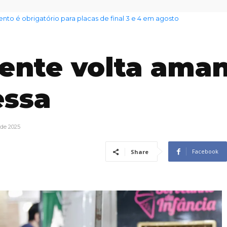
nto das famílias sobe para 82%, mas inadimplência cai
ente volta ama
essa
 de 2025
Facebook
Share