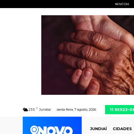
NOVO DIA
C
11 95923-0
23.5
Jundiaí
sexta-feira, 7 agosto, 2026
JUNDIAÍ
CIDADES