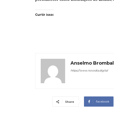
Curtir isso:
Anselmo Brombal
https://www.novodia.digital
Facebook
Share