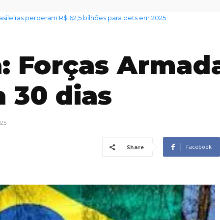
ileiras perderam R$ 62,5 bilhões para bets em 2025
 alerta sobre venda irregular de lotes em Jundiaí
a: Forças Armad
 30 dias
025
Facebook
Share