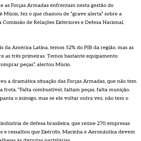
ue as Forças Armadas enfrentam nesta gestão do
sé Múcio, fez o que chamou de “grave alerta” sobre a
a Comissão de Relações Exteriores e Defesa Nacional,
ís da América Latina, temos 52% do PIB da região, mas as
re as três primeiras. Temos bastante equipamento
omprar peças”, alertou Múcio.
veu a dramática situação das Forças Armadas, que não tem
frota. “Falta combustível, faltam peças, falta munição.
anta o inimigo, mas se ele voltar outra vez, não tem o
indústria de defesa brasileira, que reúne 270 empresas
os e ressaltou que Exército, Marinha e Aeronáutica devem
lheias às disputas partidárias.