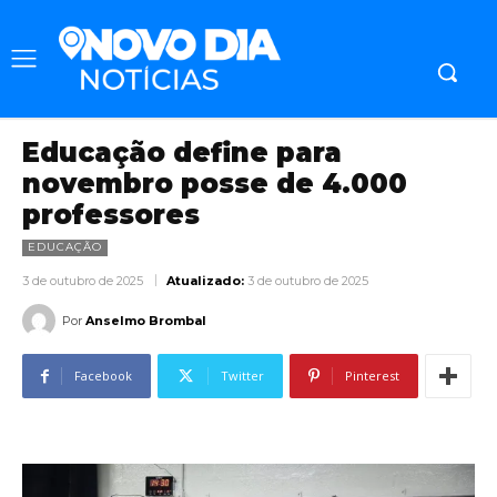
Educação define para
novembro posse de 4.000
professores
EDUCAÇÃO
3 de outubro de 2025
Atualizado:
3 de outubro de 2025
Por
Anselmo Brombal
Facebook
Twitter
Pinterest