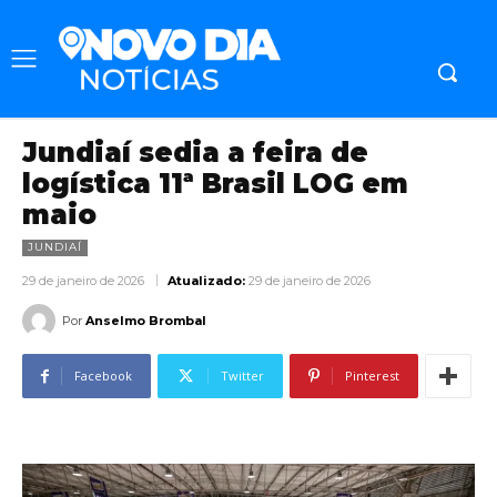
Jundiaí sedia a feira de
logística 11ª Brasil LOG em
maio
JUNDIAÍ
29 de janeiro de 2026
Atualizado:
29 de janeiro de 2026
Por
Anselmo Brombal
Facebook
Twitter
Pinterest