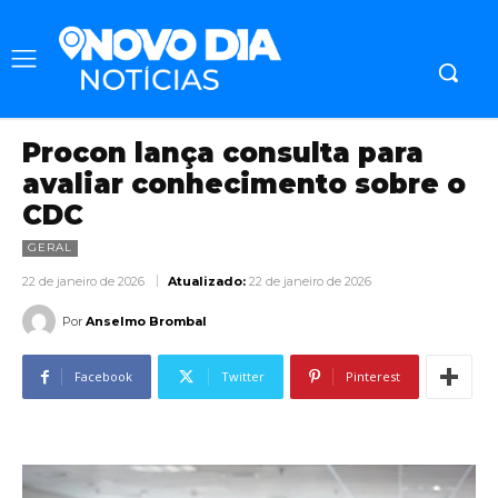
Procon lança consulta para
avaliar conhecimento sobre o
CDC
GERAL
22 de janeiro de 2026
Atualizado:
22 de janeiro de 2026
Por
Anselmo Brombal
Facebook
Twitter
Pinterest