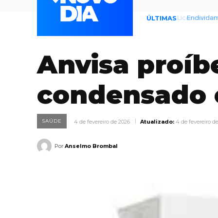
Endividame
ÚLTIMAS
Anvisa proíb
condensado 
SAÚDE
4 de fevereiro de 2026
Atualizado:
4 de fevereiro d
Por
Anselmo Brombal