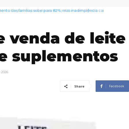
nto das famílias sobe para 82%, mas inadimplência cai
e venda de leite
e suplementos
e 2026
Facebook
Share