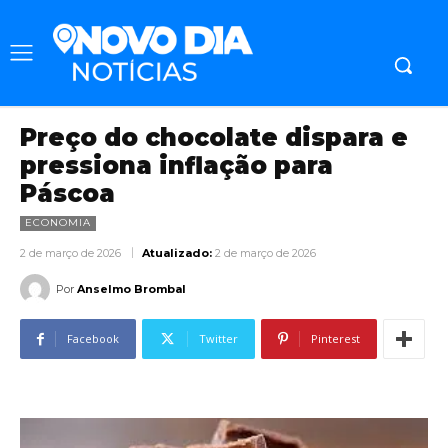
Preço do chocolate dispara e
pressiona inflação para
Páscoa
ECONOMIA
2 de março de 2026
Atualizado:
2 de março de 2026
Por
Anselmo Brombal
Facebook
Twitter
Pinterest