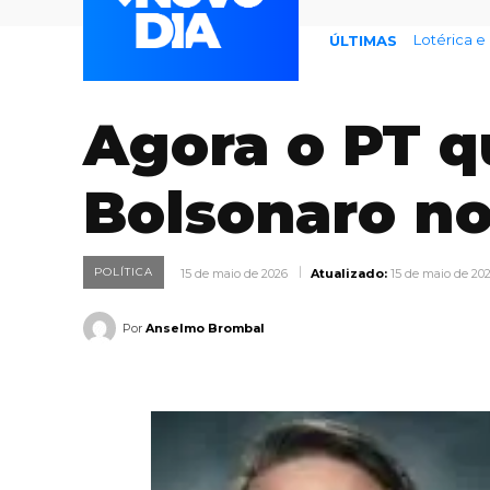
Lotérica e
77% tem
ÚLTIMAS
Agora o PT q
Bolsonaro no
POLÍTICA
15 de maio de 2026
Atualizado:
15 de maio de 20
Por
Anselmo Brombal