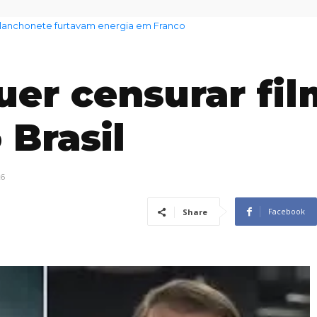
 lanchonete furtavam energia em Franco
em aumento no preço dos alimentos com chegada do El Niño
uer censurar fi
 Brasil
26
Facebook
Share