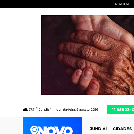
NOVO DIA
C
11 95923-
27.7
Jundiaí
quinta-feira, 6 agosto, 2026
JUNDIAÍ
CIDADES