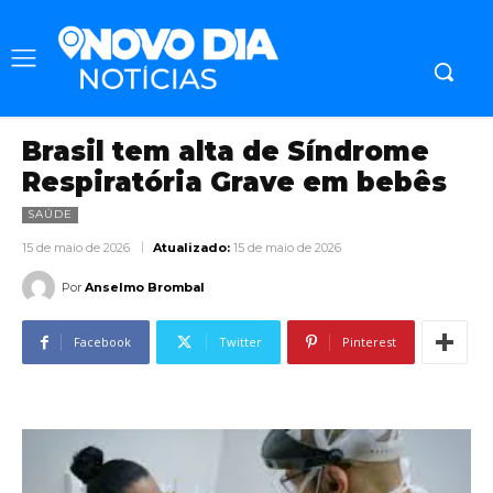
Brasil tem alta de Síndrome
Respiratória Grave em bebês
SAÚDE
15 de maio de 2026
Atualizado:
15 de maio de 2026
Por
Anselmo Brombal
Facebook
Twitter
Pinterest