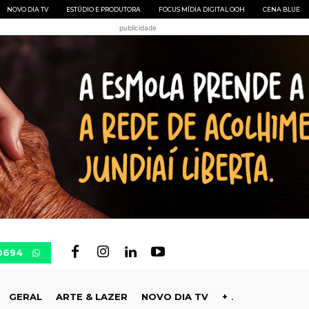
NOVO DIA TV
ESTÚDIO E PRODUTORA
FOCUS MÍDIA DIGITAL OOH
CENA BLUE
publicidade
-0694
GERAL
ARTE & LAZER
NOVO DIA TV
+