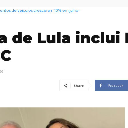
il alerta para mudança de tempo em todo o estado
a de Lula inclui
CC
26
Facebook
Share