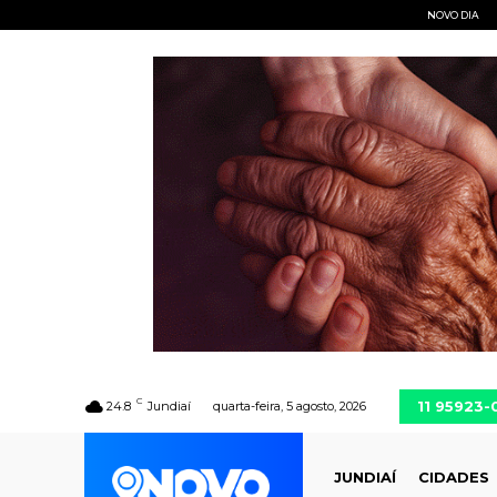
NOVO DIA
C
11 95923
24.8
Jundiaí
quarta-feira, 5 agosto, 2026
JUNDIAÍ
CIDADES