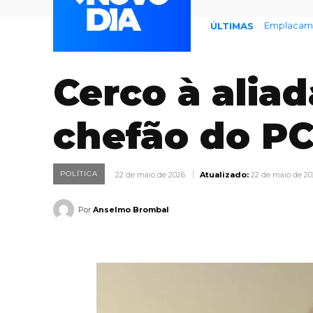
Defesa Civ
ÚLTIMAS
Cerco à aliad
chefão do P
POLÍTICA
22 de maio de 2026
Atualizado:
22 de maio de 20
Por
Anselmo Brombal