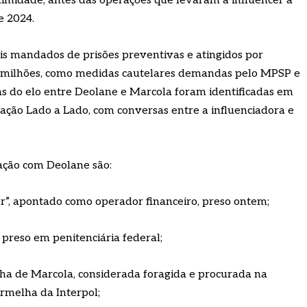
imidade, antes das operações que levaram a influencer à
e 2024.
is mandados de prisões preventivas e atingidos por
27 milhões, como medidas cautelares demandas pelo MPSP e
cias do elo entre Deolane e Marcola foram identificadas em
ção Lado a Lado, com conversas entre a influenciadora e
lação com Deolane são:
r”, apontado como operador financeiro, preso ontem;
preso em penitenciária federal;
a de Marcola, considerada foragida e procurada na
rmelha da Interpol;