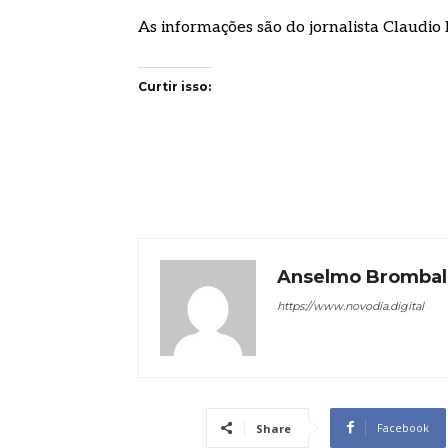
As informações são do jornalista Claudio
Curtir isso:
Anselmo Brombal
https://www.novodia.digital
Facebook
Share