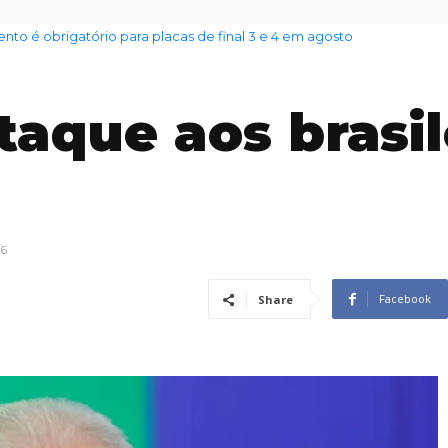
 é obrigatório para placas de final 3 e 4 em agosto
nto das famílias sobe para 82%, mas inadimplência cai
taque aos brasi
26
Facebook
Share