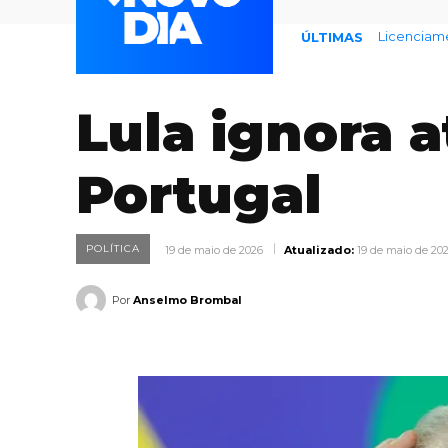
Licenciamento
Endividame
ÚLTIMAS
Lula ignora a
Portugal
POLÍTICA
19 de maio de 2026
Atualizado:
19 de maio de 20
Por
Anselmo Brombal