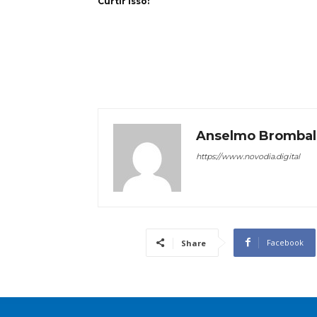
Curtir isso:
Anselmo Brombal
https://www.novodia.digital
Facebook
Share