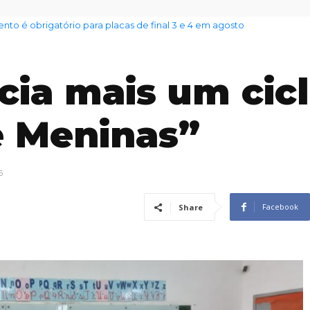
nto das famílias sobe para 82%, mas inadimplência cai
icia mais um cic
e Meninas”
6
Facebook
Share