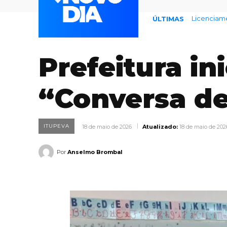
Endividame
ÚLTIMAS
Prefeitura in
“Conversa d
ITUPEVA
18 de maio de 2026
Atualizado:
18 de maio de 202
Por
Anselmo Brombal