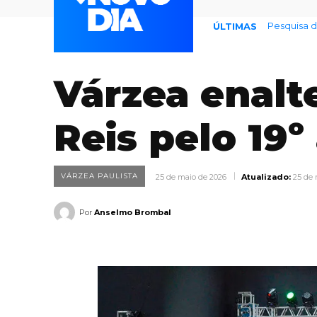
Pesquisa de 
Previsão 
ÚLTIMAS
Várzea enalt
Reis pelo 19º
VÁRZEA PAULISTA
25 de maio de 2026
Atualizado:
25 de 
Por
Anselmo Brombal