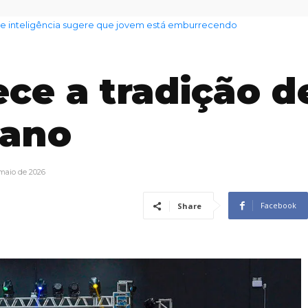
inteligência sugere que jovem está emburrecendo
do tempo para hoje em SP: chuva e ventania
ece a tradição d
 ano
maio de 2026
Facebook
Share