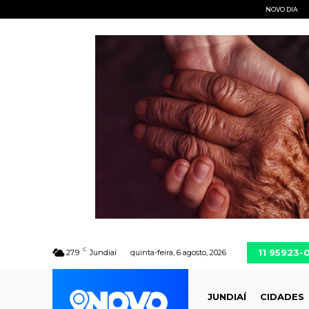
NOVO DIA
C
11 95923-
27.9
Jundiaí
quinta-feira, 6 agosto, 2026
JUNDIAÍ
CIDADES