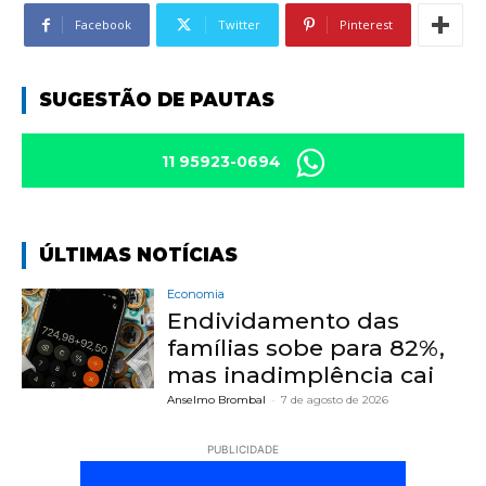
Facebook
Twitter
Pinterest
SUGESTÃO DE PAUTAS
11 95923-0694
ÚLTIMAS NOTÍCIAS
Economia
Endividamento das
famílias sobe para 82%,
mas inadimplência cai
Anselmo Brombal
-
7 de agosto de 2026
PUBLICIDADE