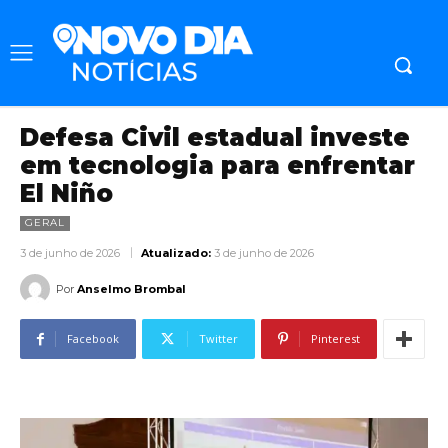
Defesa Civil estadual investe
em tecnologia para enfrentar
El Niño
GERAL
3 de junho de 2026
Atualizado:
3 de junho de 2026
Por
Anselmo Brombal
Facebook
Twitter
Pinterest