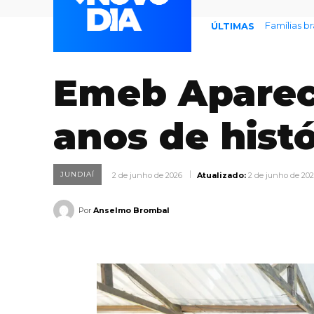
Famílias bras
Prefeitura
ÚLTIMAS
Emeb Apareci
anos de histó
JUNDIAÍ
2 de junho de 2026
Atualizado:
2 de junho de 20
Por
Anselmo Brombal