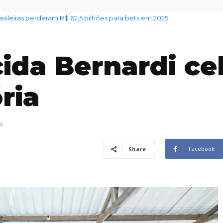
ileiras perderam R$ 62,5 bilhões para bets em 2025
 alerta sobre venda irregular de lotes em Jundiaí
da Bernardi ce
ria
26
Facebook
Share